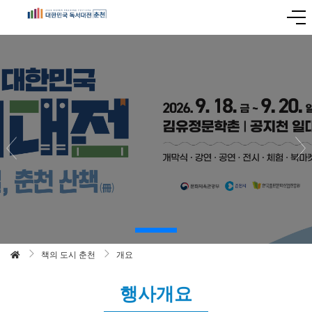
책의 도시 춘천
개요
행사개요