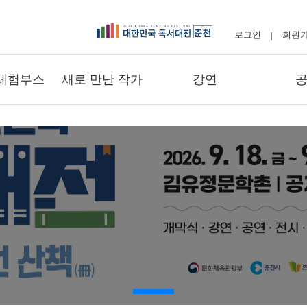
로그인
회원
-
|
체험부스
새로 만난 작가
강연