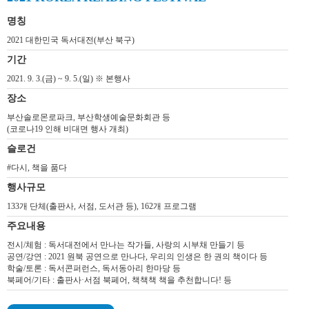
명칭
2021 대한민국 독서대전(부산 북구)
기간
2021. 9. 3.(금) ~ 9. 5.(일) ※ 본행사
장소
부산솔로몬로파크, 부산학생예술문화회관 등
(코로나19 인해 비대면 행사 개최)
슬로건
#다시, 책을 품다
행사규모
133개 단체(출판사, 서점, 도서관 등), 162개 프로그램
주요내용
전시/체험 : 독서대전에서 만나는 작가들, 사랑의 시부채 만들기 등
공연/강연 : 2021 원북 공연으로 만나다, 우리의 인생은 한 권의 책이다 등
학술/토론 : 독서콘퍼런스, 독서동아리 한마당 등
북페어/기타 : 출판사·서점 북페어, 책책책 책을 추천합니다! 등