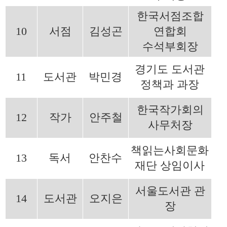
한국서점조합
10
서점
김성곤
연합회
수석부회장
경기도 도서관
11
도서관
박민경
정책과 과장
한국작가회의
12
작가
안주철
사무처장
책읽는사회문화
13
독서
안찬수
재단 상임이사
서울도서관 관
14
도서관
오지은
장