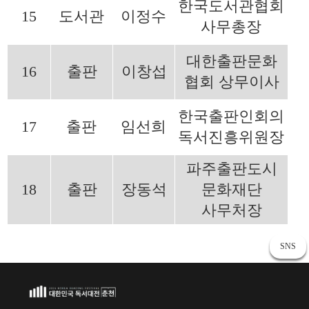
한국도서관협회
15
도서관
이정수
사무총장
대한출판문화
16
출판
이창섭
협회 상무이사
한국출판인회의
17
출판
임선희
독서진흥위원장
파주출판도시
18
출판
장동석
문화재단
사무처장
SNS