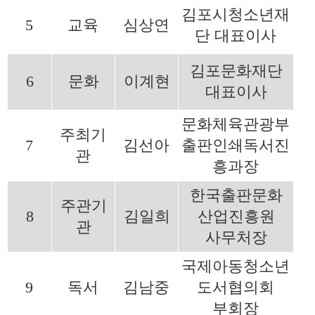
김포시청소년재
5
교육
심상연
단 대표이사
김포문화재단
6
문화
이계현
대표이사
문화체육관광부
주최기
7
김선아
출판인쇄독서진
관
흥과장
한국출판문화
주관기
8
김일희
산업진흥원
관
사무처장
국제아동청소년
9
독서
김남중
도서협의회
부회장