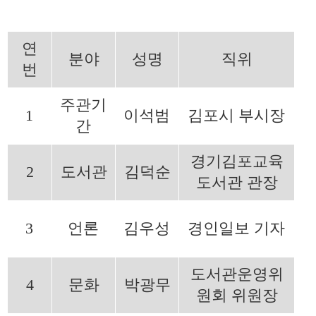
연
분야
성명
직위
번
주관기
1
이석범
김포시 부시장
간
경기김포교육
2
도서관
김덕순
도서관 관장
3
언론
김우성
경인일보 기자
도서관운영위
4
문화
박광무
원회 위원장