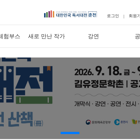
로그인
회원
-
|
체험부스
새로 만난 작가
강연