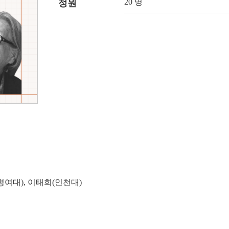
20 명
정원
명여대), 이태희(인천대)