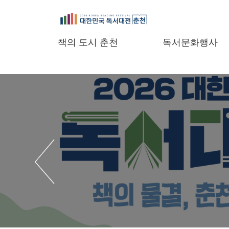
책의 도시 춘천
독서문화행사